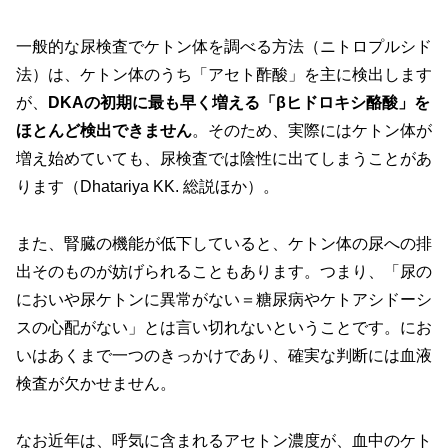
一般的な尿検査でケトン体を調べる方法（ニトロプルシド
法）は、ケトン体のうち「アセト酢酸」を主に検出します
が、
DKAの初期に最も早く増える「βヒドロキシ酪酸」を
ほとんど検出できません
。そのため、実際にはケトン体が
増え始めていても、尿検査では陰性に出てしまうことがあ
ります（Dhatariya KK. 総説ほか）。
また、腎臓の機能が低下していると、ケトン体の尿への排
出そのものが妨げられることもあります。つまり、「尿の
においや尿ケトンに異常がない＝糖尿病やケトアシドーシ
スの心配がない」とは言い切れないということです。にお
いはあくまで一つのきっかけであり、確実な判断には血液
検査が欠かせません。
なお近年は、呼気に含まれるアセトン濃度が、血中のケト