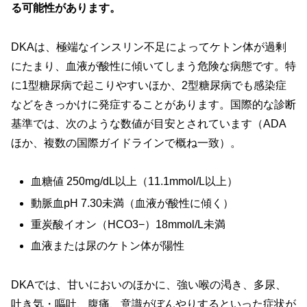
る可能性があります。
DKAは、極端なインスリン不足によってケトン体が過剰
にたまり、血液が酸性に傾いてしまう危険な病態です。特
に1型糖尿病で起こりやすいほか、2型糖尿病でも感染症
などをきっかけに発症することがあります。国際的な診断
基準では、次のような数値が目安とされています（ADA
ほか、複数の国際ガイドラインで概ね一致）。
血糖値 250mg/dL以上（11.1mmol/L以上）
動脈血pH 7.30未満（血液が酸性に傾く）
重炭酸イオン（HCO3−）18mmol/L未満
血液または尿のケトン体が陽性
DKAでは、甘いにおいのほかに、強い喉の渇き、多尿、
吐き気・嘔吐、腹痛、意識がぼんやりするといった症状が