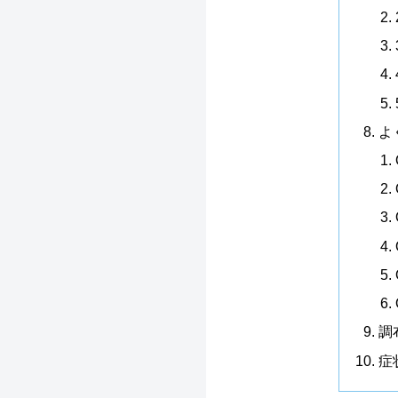
よ
調
症