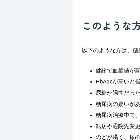
このような
以下のような方は、糖
健診で血糖値が
HbA1cが高いと
尿糖が陽性だっ
糖尿病の疑いが
糖尿病治療中で
転居や通院先変
のどが渇く、尿