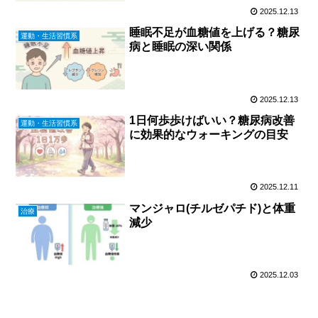
2025.12.13
睡眠不足が血糖値を上げる？糖尿
運動・生活習慣系
病と睡眠の深い関係
2025.12.13
1日何歩歩けばいい？糖尿病改善
運動・生活習慣系
に効果的なウォーキングの目安
2025.12.11
マンジャロ(チルゼパチド)と体重
治療
減少
2025.12.03