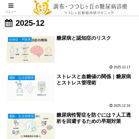
メニュー
2025-12
糖尿病と認知症のリスク
合併症・予防系
2025.12.17
ストレスと血糖値の関係｜糖尿病
運動・生活習慣系
とストレス管理術
2025.12.16
糖尿病性腎症を防ぐには？人工透
運動・生活習慣系
析を回避するための早期対策